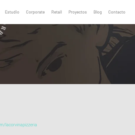
Estudio
Corporate
Retail
Proyectos
Blog
Contacto
/lacorvinapizzeria