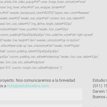
use_whole_link_video_popup="off" cover_image_hover_animation="none"
one" img_hover_effect="off" use_wrapper_border="off"
fect="off" revealer_background_color="#231f20" bgtext_text_color="#eeeeee"
ader_level="h2" header_text_align="left" content_font_size_tablet="51"
head_font_size_tablet="51" img_define_height_tablet="550px"
imation="fadeIn" hover_push="on" header_font_size="50px"
stom_padding="30px|30px|0px|0px" title_underline_style="left-right-spread"
9)" header_line_height="1.2em" revealer_animation="top-to-bottom"
effect="dwd-slide-up" text_orientation="left" header_font="Playfair
le="fade" custom_padding_tablet="20px|0px|0px|0px"
|0px" custom_padding_last_edited="on|desktop" header_font_size_tablet="40px"
der_font_size_last_edited="on|phone"
x|-10%" custom_margin_last_edited="on|phone" /]
 proyecto. Nos comunicaremos a la brevedad.
Estudio
os a
hola@estudiocebra.com
.
(011) 1
Darwin 
Buenos A