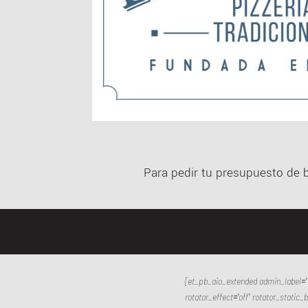
Para pedir tu presupuesto de b
[et_pb_aio_extended admin_label="¡H
rotator_effect="off" rotator_static_