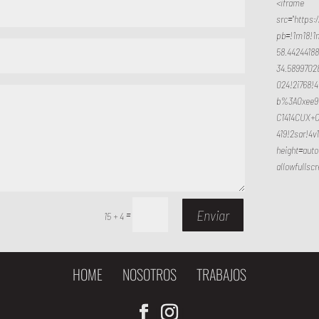
<iframe
src="https
pb=!1m18!1
58.4424418
34.5899702
024!2i768!4
b%3A0xee9
C1414CUX+C
419!2sar!4v
height=auto
allowfullsc
Enviar
=
15 + 4
HOME
NOSOTROS
TRABAJOS
|
|