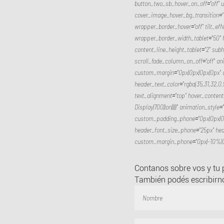
button_two_sb_hover_on_off="off" 
cover_image_hover_bg_transition="n
wrapper_border_hover="off" tilt_ef
wrapper_border_width_tablet="50" he
content_line_height_tablet="2" sub
scroll_fade_column_on_off="off" an
custom_margin="0px|0px|0px|0px" cu
header_text_color="rgba(35,31,32,0.
text_alignment="top" hover_content_
Display|700||on|||||" animation_sty
custom_padding_phone="0px|0px|0px
header_font_size_phone="25px" hea
custom_margin_phone="0px|-10%|0p
Contanos sobre vos y tu
También podés escribirn