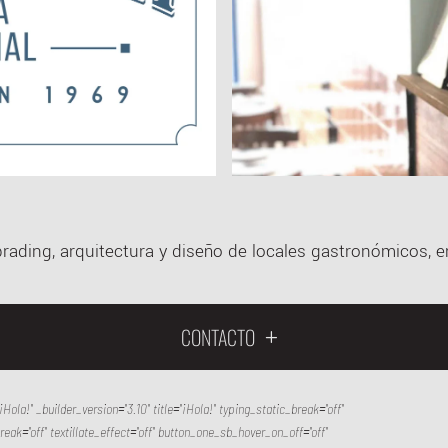
rading, arquitectura y diseño de locales gastronómicos, 
CONTACTO
ola!" _builder_version="3.10" title="¡Hola!" typing_static_break="off"
break="off" textillate_effect="off" button_one_sb_hover_on_off="off"