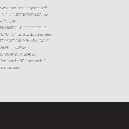
://www.google.com/maps/embed?
m12!1m3!1d3284.561108810223!2d-
8477068!3d-
80463056!2m3!1f0!2f0!3f0!3m2!1i1
f13.1!3m3!1m2!1s0x95bcb5f4ad41fea
130089830930!2sDarwin+1154%2C+
ABA!5e0!3m2!1ses-
1531792781726" width=auto
 frameborder="0" style="border:0"
reen></iframe>