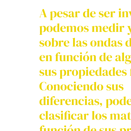
A pesar de ser in
podemos medir 
sobre las ondas 
en función de al
sus propiedades f
Conociendo sus
diferencias, po
clasificar los ma
función de sus p