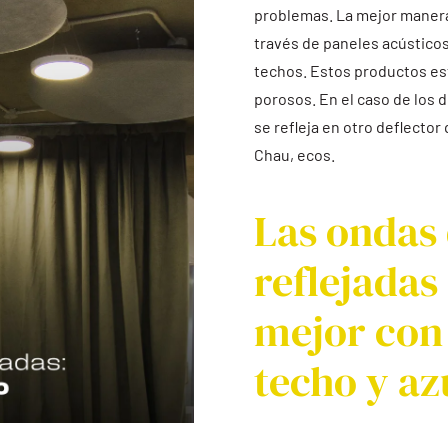
problemas. La mejor manera 
través de paneles acústicos
techos. Estos productos es
porosos. En el caso de los d
se refleja en otro deflector
Chau, ecos.
Las ondas
reflejadas
mejor con
techo y az