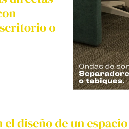
con
scritorio o
n el diseño de un espaci