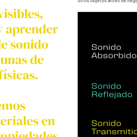
otros objetos antes de llega
visibles,
y aprender
de sonido
gunas de
ísicas.
demos
teriales en
ropiedades