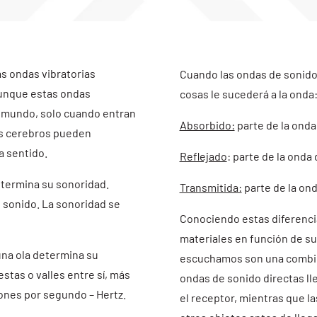
s ondas vibratorias
Cuando las ondas de sonido 
 aunque estas ondas
cosas le sucederá a la onda
o mundo, solo cuando entran
Absorbido:
parte de la onda
os cerebros pueden
a sentido.
Reflejado
: parte de la onda
determina su sonoridad.
Transmitida:
parte de la ond
l sonido. La sonoridad se
Conociendo estas diferenci
materiales en función de s
 una ola determina su
escuchamos son una combina
stas o valles entre sí, más
ondas de sonido directas ll
iones por segundo – Hertz.
el receptor, mientras que l